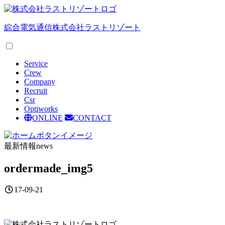
綜合電気通信
株式会社ラストリゾート
Service
Crew
Company
Recruit
Csr
Optiworks
ONLINE
CONTACT
最新情報
news
ordermade_img5
17-09-21